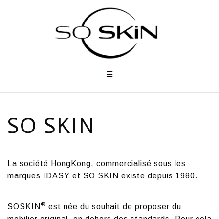
Aller
au
contenu
SO SKIN
La société HongKong, commercialisé sous les
marques IDASY et SO SKIN existe depuis 1980.
®
SOSKIN
est née du souhait de proposer du
mobilier original, en dehors des standards. Pour cela