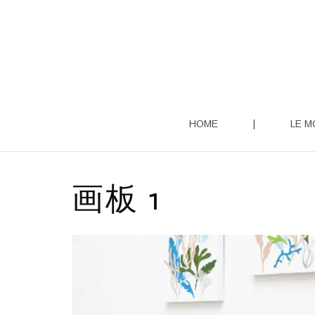
Aller
au
contenu
HOME
|
LE M
画板 1