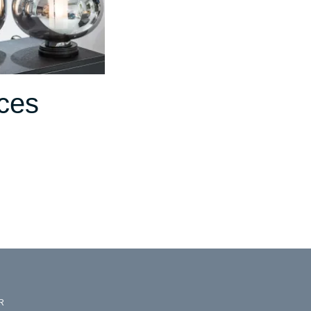
ces
R