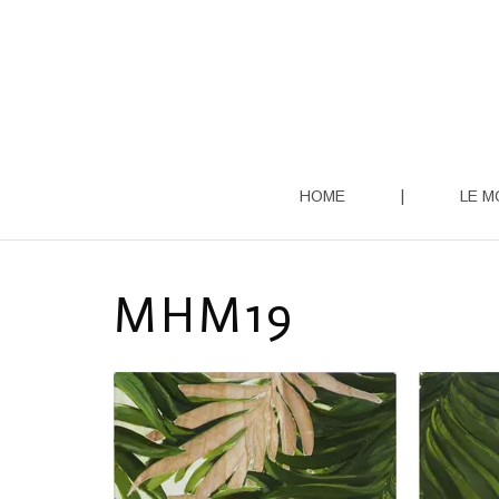
Aller
au
contenu
HOME
|
LE M
MHM19