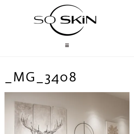
Aller
au
contenu
_MG_3408