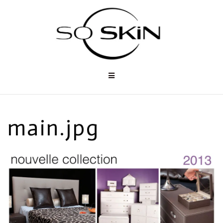
Aller
au
contenu
main.jpg